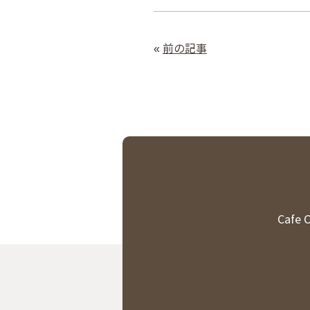
«
前の記事
Caf